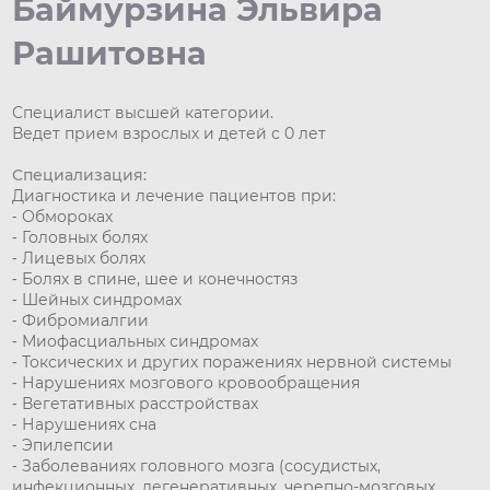
Баймурзина Эльвира
Рашитовна
Специалист высшей категории.
Ведет прием взрослых и детей с 0 лет
Специализация:
Диагностика и лечение пациентов при:
⁃ Обмороках
⁃ Головных болях
⁃ Лицевых болях
⁃ Болях в спине, шее и конечностяз
⁃ Шейных синдромах
⁃ Фибромиалгии
⁃ Миофасциальных синдромах
⁃ Токсических и других поражениях нервной системы
⁃ Нарушениях мозгового кровообращения
⁃ Вегетативных расстройствах
⁃ Нарушениях сна
⁃ Эпилепсии
⁃ Заболеваниях головного мозга (сосудистых,
инфекционных, дегенеративных, черепно-мозговых