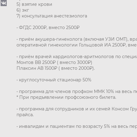
5) взятие крови
6) экг
7) консультация анестезиолога
• ФГДС 2000₽, вместо 2500₽
• приём акушера-гинеколога (включая УЗИ ОМТ), вр
оперативной гинекологии Гольцовой ИА 2500₽, вме
• приём врачей кардиологов-аритмологов по специ
Монтов ВВ 2500₽ ( вместо 3000₽)
Плаксин АВ 1500₽ ( вместо 2000₽).
• круглосуточный стационар 50%
• программа для членов профком ММК 10% на весь 
* При предъявлении профсоюзного билета.
• программа для сотрудников и их семей Консом Гр
прайса.
• инвалидам и пациентам по возрасту 5% на весь п