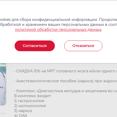
Услуги и цены
Операции
Врачи
Новости
Отзывы
okies для сбора конфиденциальной информации. Продолжа
обработкой и хранением ваших персональных данных в соо
политикой обработки персональных данных
.
АКЦИИ: лето 2022
Согласиться
Отказаться
Специальные предложения Жаркого ЛЕТА 2022 г.
• СКИДКА 10% на МРТ головного мозга и/или одного 
• Анестезиологическое пособие (наркоз) при эндос
• Комплекс «Диагностика желудка и кишечника во сне
В комплекс входит:
1) гастроскопия
2) колоноскопия
3) наркоз
ься:
4) ОАК