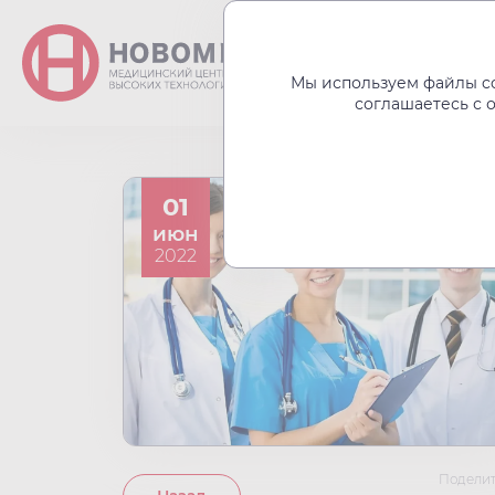
О центре
Акции
Мы используем файлы co
соглашаетесь с 
01
июн
2022
Поделит