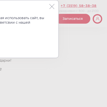
+7 (3519) 58–38–38
ежедневно с 8:00 – до 21:00
Вакансии
Контакты
я использовать сайт, вы
Записаться
тветсвии с нашей
НовоМед!
дарки!
3!