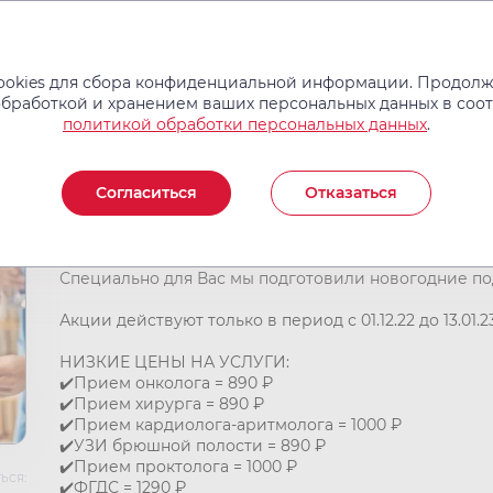
Услуги и цены
Операции
Врачи
Новости
Отзывы
okies для сбора конфиденциальной информации. Продолжа
обработкой и хранением ваших персональных данных в соо
политикой обработки персональных данных
.
Новогодний ценопад в 
Согласиться
Отказаться
Дорогие пациенты!
Специально для Вас мы подготовили новогодние по
Акции действуют только в период с 01.12.22 до 13.01.2
НИЗКИЕ ЦЕНЫ НА УСЛУГИ:
✔️Прием онколога = 890 ₽
✔️Прием хирурга = 890 ₽
✔️Прием кардиолога-аритмолога = 1000 ₽
✔️УЗИ брюшной полости = 890 ₽
✔️Прием проктолога = 1000 ₽
ься:
✔️ФГДС = 1290 ₽