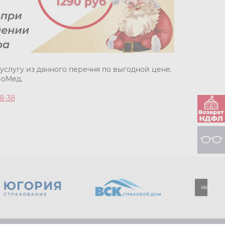
ь услугу из данного перечня по выгодной цене.
воМед.
38-38