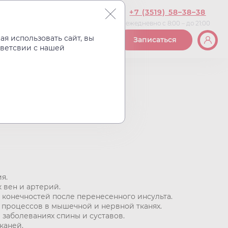
+7 (3519) 58–38–38
ежедневно с 8:00 – до 21:00
Вакансии
Контакты
я использовать сайт, вы
Записаться
тветсвии с нашей
гнитотерапию!
Е на магнитотерапию!
я.
к вен и артерий.
 конечностей после перенесенного инсульта.
 процессов в мышечной и нервной тканях.
заболеваниях спины и суставов.
каней.