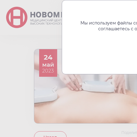
О центре
Акции
Мы используем файлы co
соглашаетесь с 
24
май
2023
Поделит