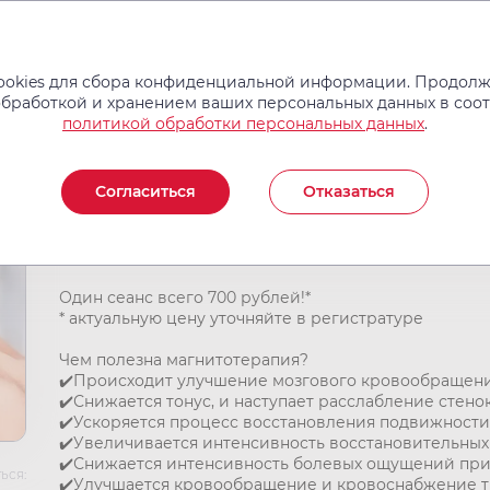
Услуги и цены
Операции
Врачи
Новости
Отзывы
okies для сбора конфиденциальной информации. Продолжа
обработкой и хранением ваших персональных данных в соо
политикой обработки персональных данных
.
Спецпредложение на ма
Согласиться
Отказаться
В медицинском центре НовоМед СПЕЦПРЕДЛОЖЕНИ
Один сеанс всего 700 рублей!*
* актуальную цену уточняйте в регистратуре
Чем полезна магнитотерапия?
✔️Происходит улучшение мозгового кровообращени
✔️Снижается тонус, и наступает расслабление стено
✔️Ускоряется процесс восстановления подвижности
✔️Увеличивается интенсивность восстановительных
✔️Снижается интенсивность болевых ощущений при 
ься:
✔️Улучшается кровообращение и кровоснабжение т