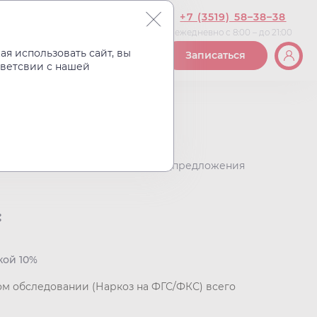
+7 (3519) 58–38–38
ежедневно с 8:00 – до 21:00
Вакансии
Контакты
я использовать сайт, вы
Записаться
тветсвии с нашей
е
"НовоМед" появились новые спецпредложения
:
кой 10%
ом обследовании (Наркоз на ФГС/ФКС) всего