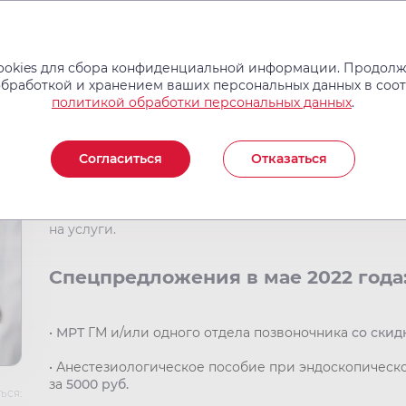
Услуги и цены
Операции
Врачи
Новости
Отзывы
okies для сбора конфиденциальной информации. Продолжа
обработкой и хранением ваших персональных данных в соо
политикой обработки персональных данных
.
Спецпредложения в ма
Согласиться
Отказаться
Дорогие пациенты, в нашем медицинском центре 
на услуги.
Спецпредложения в мае 2022 года
•
МРТ
ГМ и/или одного отдела позвоночника
со скид
• Анестезиологическое пособие при эндоскопическ
за
5000 руб.
ься: