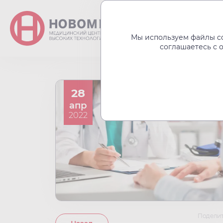
О центре
Акции
Мы используем файлы co
соглашаетесь с 
28
апр
2022
Поделит