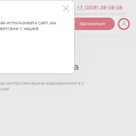
+7 (3519) 58–38–38
ежедневно с 8:00 – до 21:00
Вакансии
Контакты
я использовать сайт, вы
Записаться
тветсвии с нашей
олюционная
 снижения веса
д контролем врача-эндокринолога с
ния!