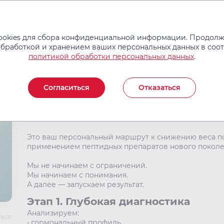
Услуги и цены
Операции
Врачи
Новости
Отзывы
okies для сбора конфиденциальной информации. Продолжа
обработкой и хранением ваших персональных данных в соо
политикой обработки персональных данных
.
ПОХУДЕНИЕ PRO — рев
Согласиться
Отказаться
медицинская программа
Это ваш персональный маршрут к снижению веса по
применением пептидных препаратов нового поколе
Мы не начинаем с ограничений.
Мы начинаем с понимания.
А далее — запускаем результат.
Этап 1. Глубокая диагностика
Анализируем:
ься:
• гормональный профиль