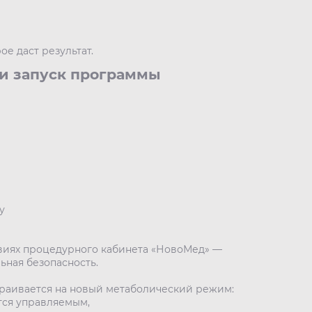
ое даст результат.
 и запуск программы
у
виях процедурного кабинета «НовоМед» —
ьная безопасность.
траивается на новый метаболический режим:
тся управляемым,