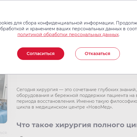
Услуги и цены
Операции
Врачи
Новости
Отзывы
okies для сбора конфиденциальной информации. Продолжа
обработкой и хранением ваших персональных данных в соо
политикой обработки персональных данных
.
Экспертная хирургия по
Согласиться
Отказаться
важны опыт, точность и 
Сегодня хирургия — это сочетание глубоких знаний
оборудования и бережной поддержки пациента на вс
периода восстановления. Именно такую философию 
цикла в медицинском центре «НовоМед».
Что такое хирургия полного ц
ься: