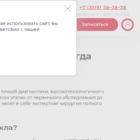
+7 (3519) 58–38–38
ежедневно с 8:00 – до 21:00
Вакансии
Контакты
я использовать сайт, вы
Записаться
тветсвии с нашей
лного цикла Когда
результат
, точной диагностики, высокотехнологичного
ех этапах: от первичного обследования до
несёт в себе экспертная хирургия полного
икла?