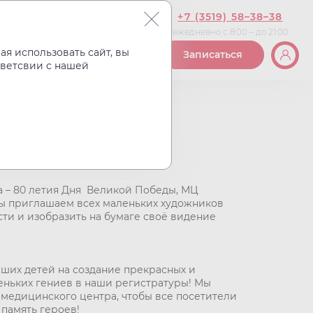
+7 (3519) 58–38–38
ежедневно с 8:00 – до 21:00
Вакансии
Контакты
я использовать сайт, вы
Записаться
тветсвии с нашей
нка в НовоМед
а – 80 летия Дня Великой Победы, МЦ
Мы приглашаем всех маленьких художников
ти и изобразить на бумаге своё видение
ших детей на создание прекрасных и
еньких гениев в наши регистратуры! Мы
 медицинского центра, чтобы все посетители
 память героев!