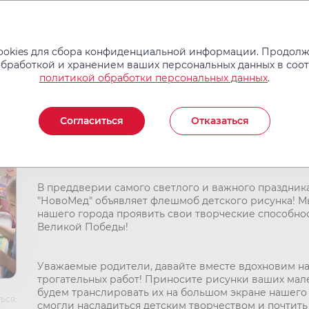
Услуги и цены
Операции
Врачи
Новости
Отзывы
okies для сбора конфиденциальной информации. Продолжа
обработкой и хранением ваших персональных данных в соо
политикой обработки персональных данных
.
Флешмоб детского рису
Согласиться
Отказаться
Внимание, юные таланты Магнитки!
В преддверии самого светлого и важного праздник
"НовоМед" объявляет флешмоб детского рисунка! 
нашего города проявить свои творческие способнос
Великой Победы!
Уважаемые родители, давайте вместе вдохновим на
трогательных работ! Приносите рисунки ваших мал
будем транслировать их на большом экране нашего
ься:
смогли насладиться детским творчеством и почтить