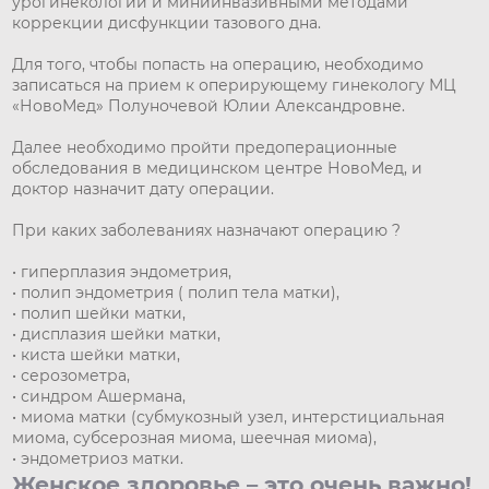
урогинекологии и миниинвазивными методами
коррекции дисфункции тазового дна.
Для того, чтобы попасть на операцию, необходимо
записаться на прием к оперирующему гинекологу МЦ
«НовоМед» Полуночевой Юлии Александровне.
Далее необходимо пройти предоперационные
обследования в медицинском центре НовоМед, и
доктор назначит дату операции.
При каких заболеваниях назначают операцию ?
• гиперплазия эндометрия,
• полип эндометрия ( полип тела матки),
• полип шейки матки,
• дисплазия шейки матки,
• киста шейки матки,
• серозометра,
• синдром Ашермана,
• миома матки (субмукозный узел, интерстициальная
миома, субсерозная миома, шеечная миома),
• эндометриоз матки.
Женское здоровье – это очень важно!