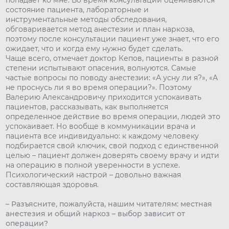
попадает ко мне. Во время консультации оцениваются
состояние пациента, лабораторные и
инструментальные методы обследования,
обговаривается метод анестезии и план наркоза,
поэтому после консультации пациент уже знает, что его
ожидает, что и когда ему нужно будет сделать.
Чаще всего, отмечает доктор Кепов, пациенты в разной
степени испытывают опасения, волнуются. Самые
частые вопросы по поводу анестезии: «А усну ли я?», «А
не проснусь ли я во время операции?». Поэтому
Валерию Александровичу приходится успокаивать
пациентов, рассказывать, как выполняется
определенное действие во время операции, людей это
успокаивает. Но вообще в коммуникации врача и
пациента все индивидуально: к каждому человеку
подбирается свой ключик, свой подход с единственной
целью – пациент должен доверять своему врачу и идти
на операцию в полной уверенности в успехе.
Психологический настрой – довольно важная
составляющая здоровья.
– Разъясните, пожалуйста, нашим читателям: местная
анестезия и общий наркоз – выбор зависит от
операции?