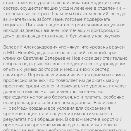
стоит отметить уровень квалификации медицинских
сестер, осуществляющих уход и лечение в отделении, –
это опытные сестры с большим багажом знаний, всегда
внимательные, заботливые, готовые поддержать
пациента. Питание пациентов строится индивидуально,
исходя из диеты, назначенной лечащим доктором, но
даже щадящая диета из каш и бульонов у нас вкусная!
Валерий Александрович упомянул, что уровень врачей
в МЦ «НовоМед» достаточно высокий, главный врач
клиники Светлана Валерьевна Новикова действительно
собрала под крышей своего медицинского учреждения
опытных, умных докторов и медицинских сестер,
санитарок. Персонал клиники является одним из самых
профессиональных, что позволяет им держать марку
престижа среди коллег и означает, что уровень их услуг
довольно высок. Но, как известно, за качество
приходится не только бороться, но и платить, особенно
если речь идет о собственном здоровье. В клинике
«НовоМед» созданы все условия для сохранения
времени пациента и получения им оптимального
результата при обращении. В одном месте в короткий
промежуток времени можно сдать анализы, пройти
обследования, при необходимости прооперироваться и