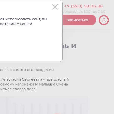
+7 (3519) 58–38–38
ежедневно с 8:00 – до 21:00
Вакансии
Контакты
я использовать сайт, вы
Записаться
тветсвии с нашей
ои двери теперь и
енка с самого его рождения.
 Анастасия Сергеевна - прекрасный
е самому капризному малышу! Очень
ионал своего дела!