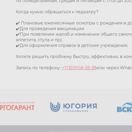
по понедельникам, средам и пятницам с 17:00 до 20:0
Когда нужно обращаться к педиатру?
✔️ Плановые ежемесячные осмотры с рождения и до г
✔️Для проведения вакцинации
✔️При появлении жалоб и изменении общего самочу
аппетита, стула и пр).
✔️Для оформления справок в детские учреждения.
Хотите решить проблему быстро, эффективно, в ко
Запись по телефону:
+7(3519)58-38-38
или через Wha