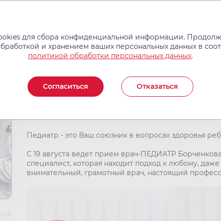
Услуги и цены
Операции
Врачи
Новости
Отзывы
okies для сбора конфиденциальной информации. Продолжа
обработкой и хранением ваших персональных данных в соо
политикой обработки персональных данных
.
«НовоМед» открывает св
Согласиться
Отказаться
ДЛЯ ДЕТЕЙ!
Педиатр - это Ваш союзник в вопросах здоровья реб
С 19 августа ведет прием врач-ПЕДИАТР Борченкова
специалист, которая находит подход к любому, даж
внимательный, грамотный врач, настоящий професс
ься: