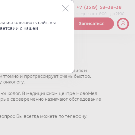
+7 (3519) 58–38–38
ежедневно с 8:00 – до 21:00
Вакансии
Контакты
я использовать сайт, вы
Записаться
тветсвии с нашей
онкологу
нные опухоли еще на первых стадиях и
имптомно и прогрессирует очень быстро.
у-онкологу.
ч-онколог. В медицинском центре НовоМед
орые своевременно назначают обследование
 вопрос Вы всегда можете по телефону: