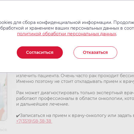
Услуги и цены
Операции
Врачи
Новости
Отзывы
okies для сбора конфиденциальной информации. Продолжа
обработкой и хранением ваших персональных данных в соо
политикой обработки персональных данных
.
Записаться на прием к 
Согласиться
Отказаться
Ранняя диагностика позволяет выявить злокачестве
излечить пациента. Очень часто рак проходит бесс
Именно поэтому не стоит откладывать прием к врач
Рак может диагностировать только экспертный вра
работают профессионалы в области онкологии, кот
и дальнейшее лечение.
✔️Записаться на прием к врачу-онкологу или задать
+7(3519)58-38-38
ься: