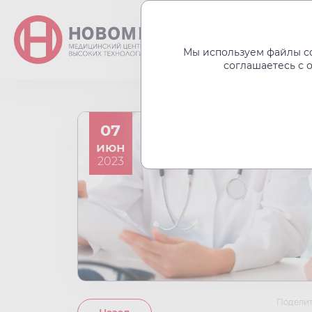
О центре
Акции
Мы используем файлы co
соглашаетесь с 
07
июн
2023
Поделит