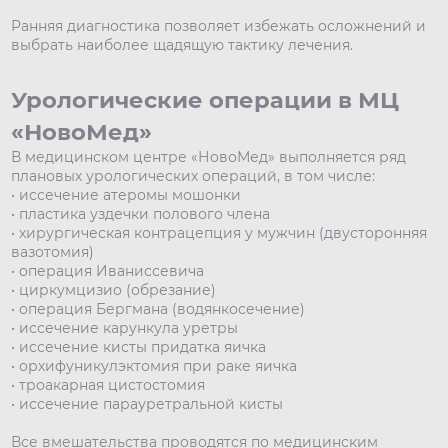
Ранняя диагностика позволяет избежать осложнений и
выбрать наиболее щадящую тактику лечения.
Урологические операции в МЦ
«НовоМед»
В медицинском центре «НовоМед» выполняется ряд
плановых урологических операций, в том числе:
• иссечение атеромы мошонки
• пластика уздечки полового члена
• хирургическая контрацепция у мужчин (двусторонняя
вазотомия)
• операция Иваниссевича
• циркумцизио (обрезание)
• операция Бергмана (водянкосечение)
• иссечение карункула уретры
• иссечение кисты придатка яичка
• орхифуникулэктомия при раке яичка
• троакарная цистостомия
• иссечение парауретральной кисты
Все вмешательства проводятся по медицинским