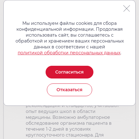
Мы используем файлы cookies для сбора
конфиденциальной информации. Продолжая
использовать сайт, вы соглашаетесь с
обработкой и хранением ваших персональных
Программы "CHECK UP"
данных в соответсвии с нашей
политикой обработки персональных данных
.
Комплексные обследования организма в
кратчайшие сроки.
Полное комплексное обследование
Согласиться
организма с применением лабораторных,
инструментальных и консультативных
медицинских услуг. Все программы
Отказаться
разработаны с учетом возраста, пола
пациента, на основании клинических
рекомендаций и стандартов, учитывают
опыт ведущих школ в области
медицины. Возможно амбулаторное
обследование организма пациента в
течение 1-2 дней в условиях
круглосуточного стационара. Для