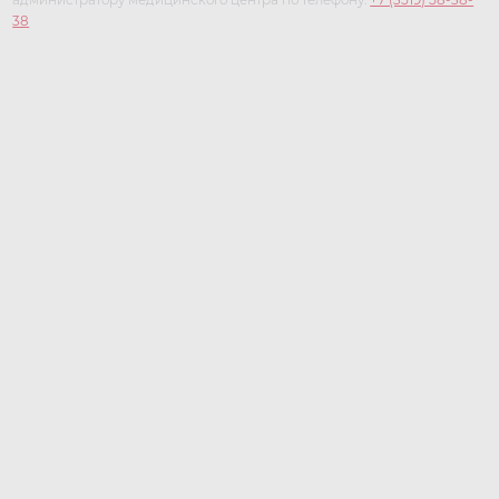
администратору медицинского центра по телефону:
+7 (3519) 58-38-
38